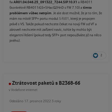
AR01.04.046.25_091322_7244.SIP.10.X1
fw
a RB4011
tímto
(konkrétně RB4011iGS+5HacQ2HnD s FW 7.10) a
problémem vůbec netrpím
. Je ale dost možné, že je to tím, že
mám na místě SFP+ portu modul
S-RJ01
, který je propojen
právě s VS. Takže pokud nechcete čekat na nový FW od VF a
zároveň nechcete mít zařízení navíc, tohle by mohlo být
elegantní řešení (pokud tedy SFP+ port nepoužíváte již na něco
jiného).
2
Ztrátovost paketů s B2368-66
v
Vodafone internet
Odesláno
17. prosince 2022
3 roky