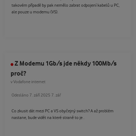
takovém případě by pak nemělo zabrat odpojení kabelů u PC,
ale pouze u modemu (VS).
Z Modemu 1Gb/s jde někdy 100Mb/s
proč?
v
Vodafone internet
Odesláno
7. září 2025
7. zář
Co zkusit dát mezi PC a VS obyčejný switch? A až problém
nastane, bude vidět na které straně to je .