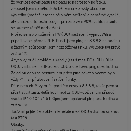
že rychlost downloadu i uploadu je naprosto v pořádku.
Zkoušel jsem to několikrát během dne a vždy obdobné
výsledky. (možná latence při plném zatížení je poměrné vysoká,
ale přisuzuju to technologii - při nastavení 90% rychlosti tarifu
se latence téměř nezhoršila)
Prošel jsem v přiloženém HW (IDU) nastavení, vypnul Wifi a
připojil kabel přímo k NTB. Pustil jsem ping na 8.8.8.8 na hodinu
a žádným způsobem jsem nezatěžoval linku. Výsledek byl právě
ztráta 1%.
Abych vyloučil problém s kabely (ať už mezi PC a IDU i IDU a
ODU), zjistil jsem si IP adresu ODU a opakoval ping opět hodinu.
Za celou dobu se neztratil ani jeden ping paket a odezva byla
vždy <1ms i při zkoušení zatížení linky.
Dále jsem chtěl vyloučit problém cesty k 8.8.8.8, takže jsem si
přes tracert zjistil další hop hned za ODU - což v mém případě
vrátilo IP 10.10.171.61. Opět jsem opakoval ping test hodinu a
ztráta 1%.
Tudíž mi přijde, že problém je někde mezi ODU a druhou stranou
(asi BTS?).
Otázky:
Je možné s tím něco vůbec udělat? (je to vlastnost