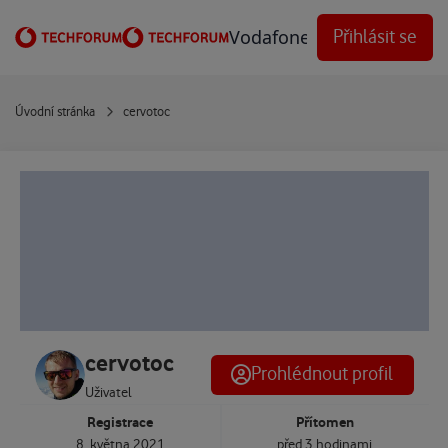
Přejít na obsah
Vodafone Techforum
Přihlásit se
Úvodní stránka
cervotoc
cervotoc
Prohlédnout profil
Uživatel
Registrace
Přítomen
8. května 2021
před 3 hodinami