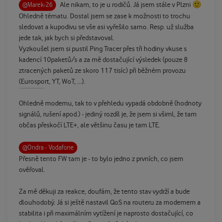
🙂
Ale nikam, to je u rodičů. Já jsem stále v Plzni
@Marek-26
Ohledně tématu. Dostal jsem se zase k možnosti to trochu
sledovat a kupodivu se vše asi vyřešilo samo. Resp. už služba
jede tak, jak bych si představoval.
Vyzkoušel jsem si pustil Ping Tracer přes tři hodiny vkuse s
kadencí 10paketů/s a za mě dostačující výsledek (pouze 8
ztracených paketů ze skoro 117 tisíc) při běžném provozu
(Eurosport, YT, WoT, ...).
Ohledně modemu, tak to v přehledu vypadá obdobně (hodnoty
signálů, rušení apod.) - jediný rozdíl je, že jsem si všiml, že tam
občas přeskočí LTE+, ale většinu času je tam LTE.
@Ondra - Vodafone
Přesně tento FW tam je - to bylo jedno z prvních, co jsem
ověřoval.
Za mě děkuji za reakce, doufám, že tento stav vydrží a bude
dlouhodobý. Já si ještě nastavil QoS na routeru za modemem a
stabilita i při maximálním vytížení je naprosto dostačující, co