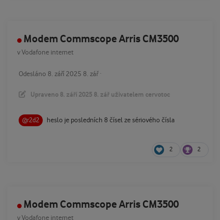
Modem Commscope Arris CM3500
v
Vodafone internet
Odesláno
8. září 2025
8. zář
·
Upraveno
8. září 2025
8. zář
uživatelem cervotoc
heslo je posledních 8 čísel ze sériového čísla
@r2d2
2
2
Modem Commscope Arris CM3500
v
Vodafone internet