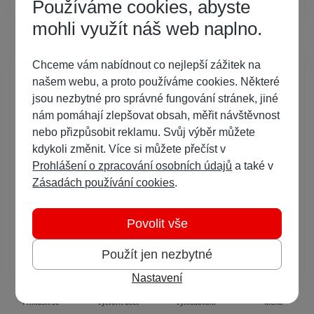
Používáme cookies, abyste
mohli využít náš web naplno.
Chceme vám nabídnout co nejlepší zážitek na
Modem Vodafone Station
našem webu, a proto používáme cookies. Některé
jsou nezbytné pro správné fungování stránek, jiné
v
Vodafone internet
nám pomáhají zlepšovat obsah, měřit návštěvnost
Odesláno
7. února 2022
4 roky
nebo přizpůsobit reklamu. Svůj výběr můžete
kdykoli změnit. Více si můžete přečíst v
Prohlášení o zpracování osobních údajů
a také v
Ahoj, jak píše Ritchy, tak i mně to celkem frčí. VS je v režimu
bridge, vše ostatní vypnuté a viz screen, tak běží bez restartu už
Zásadách používání cookies
.
přes měsíc. Za VS mám Mikrotik RB4011iGS+5HacQ2HnD-IN
(ten není třeba restartovat, krom upgrade FW
:
D). Zkoušel jsem
Povolit vše
speedtest jak do Brna natvrdo, tak i automatický výběr do
Klatov (z Plzně).
Použít jen nezbytné
Za mě spokojenost, i když ve špičce to někdy klesne na 200-
300Mbit, tak upload je stále na 50Mbit, což je pro mě
Nastavení
podstatnější.
Přihlásit se
Vytvořit účet
Vyhledávání
Menu