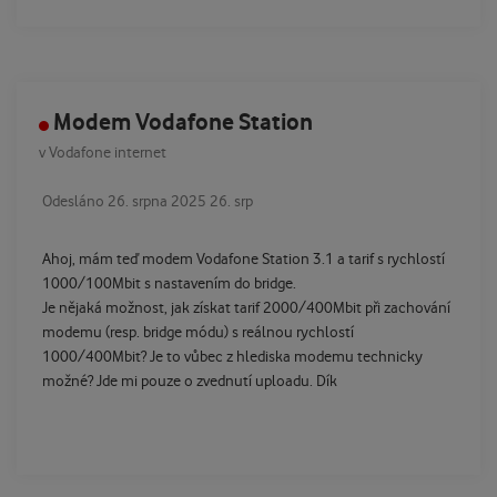
Modem Vodafone Station
v
Vodafone internet
Odesláno
26. srpna 2025
26. srp
Ahoj, mám teď modem Vodafone Station 3.1 a tarif s rychlostí
1000/100Mbit s nastavením do bridge.
Je nějaká možnost, jak získat tarif 2000/400Mbit při zachování
modemu (resp. bridge módu) s reálnou rychlostí
1000/400Mbit? Je to vůbec z hlediska modemu technicky
možné? Jde mi pouze o zvednutí uploadu. Dík