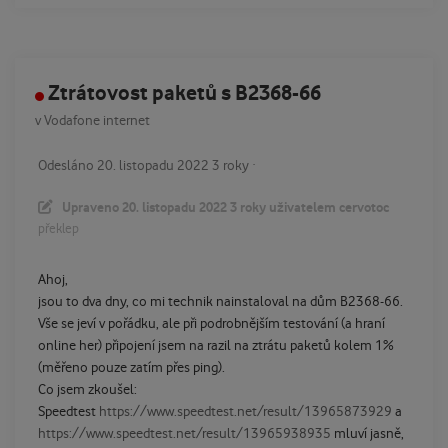
Ztrátovost paketů s B2368-66
v
Vodafone internet
Odesláno
20. listopadu 2022
3 roky
·
Upraveno
20. listopadu 2022
3 roky
uživatelem cervotoc
překlep
Ahoj,
jsou to dva dny, co mi technik nainstaloval na dům B2368-66.
Vše se jeví v pořádku, ale při podrobnějším testování (a hraní
online her) připojení jsem na razil na ztrátu paketů kolem 1%
(měřeno pouze zatím přes ping).
Co jsem zkoušel:
Speedtest
https://www.speedtest.net/result/13965873929
a
https://www.speedtest.net/result/13965938935
mluví jasně,