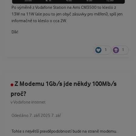
Po výměně z Vodafone Station na Arris CM3500 to kleslo z
13W na 11W (ale jsou to jen obyč zásuvky pro měření), spíš jen
informačně to kleslo o cca 2W.
Dík!
1
1
Z Modemu 1Gb/s jde někdy 100Mb/s
proč?
v
Vodafone internet
Odesláno
7. září 2025
7. zář
Tohle s největší pravděpodobností bude na straně modemu.