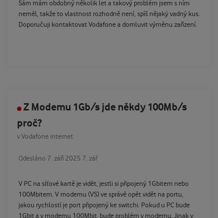
Sám mám obdobný několik let a takový problém jsem s ním
neměl, takže to vlastnost rozhodně není, spíš nějaký vadný kus.
Doporučuji kontaktovat Vodafone a domluvit výměnu zařízení.
Z Modemu 1Gb/s jde někdy 100Mb/s
proč?
v
Vodafone internet
Odesláno
7. září 2025
7. zář
V PC na síťové kartě je vidět, jestli si připojený 1Gbitem nebo
100Mbitem. V modemu (VS) ve správě opět vidět na portu,
jakou rychlostí je port připojený ke switchi. Pokud u PC bude
1Gbit a v modemu 100Mbit, bude problém v modemu. Jinak v