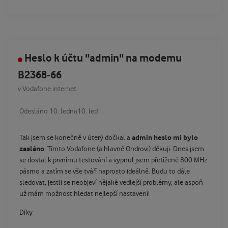
Heslo k účtu "admin" na modemu
B2368-66
v
Vodafone internet
Odesláno
10. ledna
10. led
admin heslo mi bylo
Tak jsem se konečně v úterý dočkal a
zasláno
. Tímto Vodafone (a hlavně Ondrovi) děkuji. Dnes jsem
se dostal k prvnímu testování a vypnul jsem přetížené 800 MHz
pásmo a zatím se vše tváří naprosto ideálně. Budu to dále
sledovat, jestli se neobjeví nějaké vedlejší problémy, ale aspoň
už mám možnost hledat nejlepší nastavení!
Díky