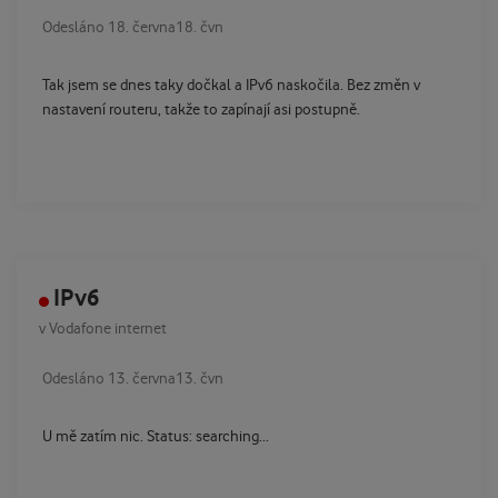
Odesláno
18. června
18. čvn
Tak jsem se dnes taky dočkal a IPv6 naskočila. Bez změn v
nastavení routeru, takže to zapínají asi postupně.
IPv6
v
Vodafone internet
Odesláno
13. června
13. čvn
U mě zatím nic. Status: searching...