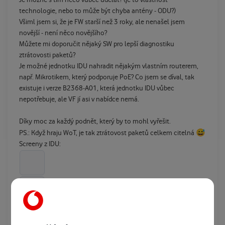
technologie, nebo to může být chyba antény - ODU?)
Všiml jsem si, že je FW starší než 3 roky, ale nenašel jsem
novější - není něco novějšího?
Můžete mi doporučit nějaký SW pro lepší diagnostiku
ztrátovosti paketů?
Je možné jednotku IDU nahradit nějakým vlastním routerem,
např. Mikrotikem, který podporuje PoE? Co jsem se díval, tak
existuje i verze B2368-A01, která jednotku IDU vůbec
nepotřebuje, ale VF jí asi v nabídce nemá.
Díky moc za každý podnět, který by to mohl vyřešit.
😅
PS.: Když hraju WoT, je tak ztrátovost paketů celkem citelná
Screeny z IDU: