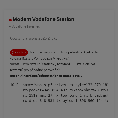
Modem Vodafone Station
v
Vodafone internet
Odesláno
7. srpna 2023
2 roky
Tak to se mi ještě teda nepřihodilo. A jak si to
@sodekcz
vyřešil? Restart VS nebo jen Mikrotika?
Vyndal jsem detailní statistiky rozhraní SFP (za 7 dní od
restartu) pro případné porovnání:
cmd> /interface/ethernet/print stats-detail
10 R  name="wan-sfp" driver-rx-byte=132 879 181 997
      rx-packet=345 894 402 rx-too-short=3 rx-64=26
      rx-1519-max=27 rx-too-long=1 rx-broadcast=262