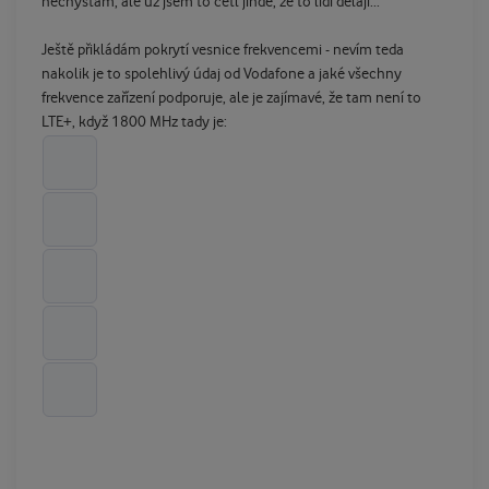
nechystám, ale už jsem to četl jinde, že to lidi dělají...
Ještě přikládám pokrytí vesnice frekvencemi - nevím teda
nakolik je to spolehlivý údaj od Vodafone a jaké všechny
frekvence zařízení podporuje, ale je zajímavé, že tam není to
LTE+, když 1800 MHz tady je: