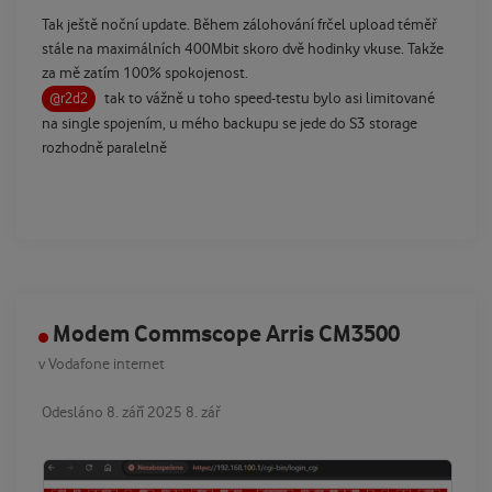
Tak ještě noční update. Během zálohování frčel upload téměř
stále na maximálních 400Mbit skoro dvě hodinky vkuse. Takže
za mě zatím 100% spokojenost.
tak to vážně u toho speed-testu bylo asi limitované
@r2d2
na single spojením, u mého backupu se jede do S3 storage
rozhodně paralelně
Modem Commscope Arris CM3500
v
Vodafone internet
Odesláno
8. září 2025
8. zář