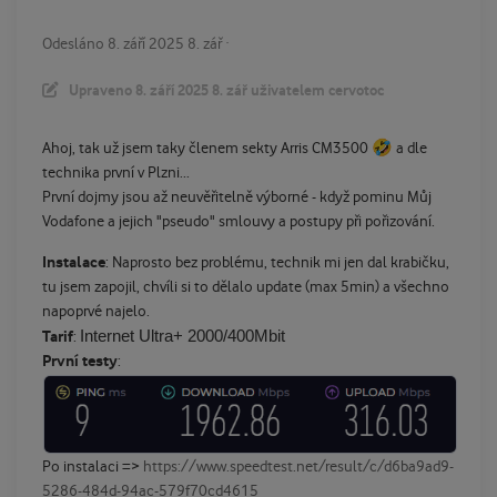
Odesláno
8. září 2025
8. zář
·
Upraveno
8. září 2025
8. zář
uživatelem cervotoc
🤣
Ahoj, tak už jsem taky členem sekty Arris CM3500
a dle
technika první v Plzni...
První dojmy jsou až neuvěřitelně výborné - když pominu Můj
Vodafone a jejich "pseudo" smlouvy a postupy při pořizování.
Instalace
: Naprosto bez problému, technik mi jen dal krabičku,
tu jsem zapojil, chvíli si to dělalo update (max 5min) a všechno
napoprvé najelo.
Internet Ultra+ 2000/400Mbit
Tarif
:
První testy
:
Po instalaci =>
https://www.speedtest.net/result/c/d6ba9ad9-
5286-484d-94ac-579f70cd4615