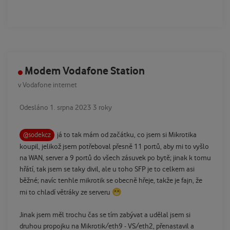
Modem Vodafone Station
v
Vodafone internet
Odesláno
1. srpna 2023
3 roky
já to tak mám od začátku, co jsem si Mikrotika
@sodekcz
koupil, jelikož jsem potřeboval přesně 11 portů, aby mi to vyšlo
na WAN, server a 9 portů do všech zásuvek po bytě; jinak k tomu
hřátí, tak jsem se taky divil, ale u toho SFP je to celkem asi
běžné; navíc tenhle mikrotik se obecně hřeje, takže je fajn, že
😁
mi to chladí větráky ze serveru
Jinak jsem měl trochu čas se tím zabývat a udělal jsem si
druhou propojku na Mikrotik/eth9 - VS/eth2, přenastavil a