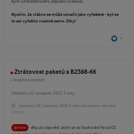
bych od bezdrátového připojení očekával.
Myslím, že vlákno se může označit jako vyřešené - byť se
to asi vyřešilo vlastně samo. Díky!
1
Ztrátovost paketů s B2368-66
v
Vodafone internet
Odesláno
20. listopadu 2022
3 roky
·
Upraveno
20. listopadu 2022
3 roky
uživatelem cervotoc
překlep
díky za odpověď, zatím se do flashování fw od O2
@retron