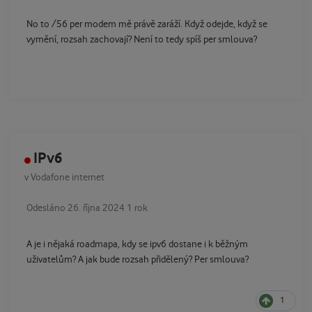
No to /56 per modem mě právě zaráží. Když odejde, když se
vymění, rozsah zachovají? Není to tedy spíš per smlouva?
IPv6
v
Vodafone internet
Odesláno
26. října 2024
1 rok
A je i nějaká roadmapa, kdy se ipv6 dostane i k běžným
uživatelům? A jak bude rozsah přidělený? Per smlouva?
1