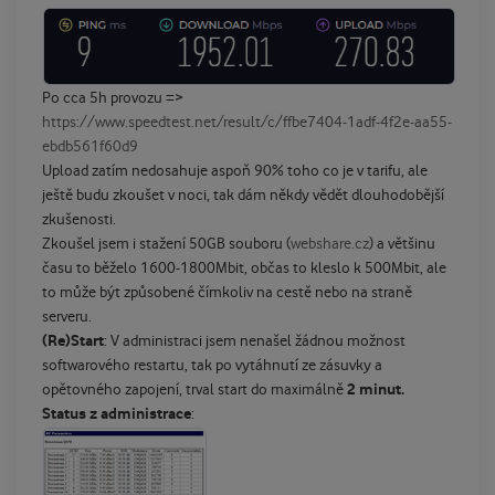
Po cca 5h provozu =>
https://www.speedtest.net/result/c/ffbe7404-1adf-4f2e-aa55-
ebdb561f60d9
Upload zatím nedosahuje aspoň 90% toho co je v tarifu, ale
ještě budu zkoušet v noci, tak dám někdy vědět dlouhodobější
zkušenosti.
Zkoušel jsem i stažení 50GB souboru (
webshare.cz
) a většinu
času to běželo 1600-1800Mbit, občas to kleslo k 500Mbit, ale
to může být způsobené čímkoliv na cestě nebo na straně
serveru.
(Re)Start
: V administraci jsem nenašel žádnou možnost
softwarového restartu, tak po vytáhnutí ze zásuvky a
2 minut.
opětovného zapojení, trval start do maximálně
Status z administrace
: