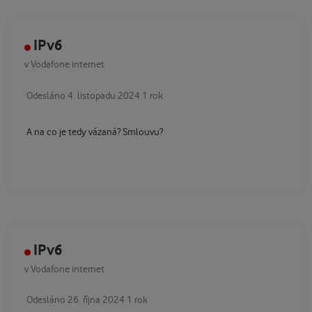
IPv6
v
Vodafone internet
Odesláno
4. listopadu 2024
1 rok
A na co je tedy vázaná? Smlouvu?
IPv6
v
Vodafone internet
Odesláno
26. října 2024
1 rok