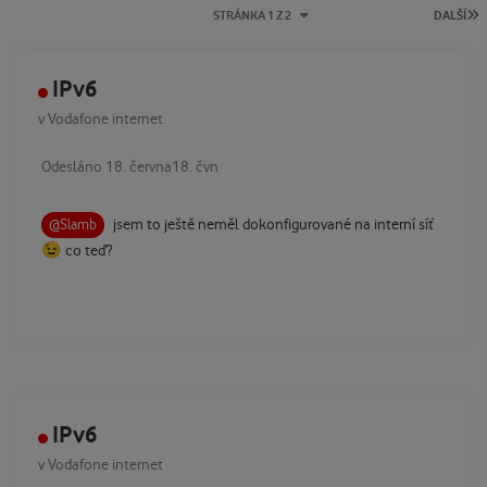
P
STRÁNKA 1 Z 2
DALŠÍ
IPv6
v
Vodafone internet
Odesláno
18. června
18. čvn
jsem to ještě neměl dokonfigurované na interní síť
@Slamb
😉
co teď?
IPv6
v
Vodafone internet