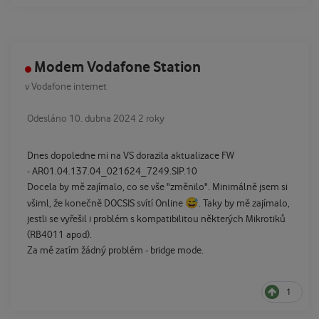
Modem Vodafone Station
v
Vodafone internet
Odesláno
10. dubna 2024
2 roky
Dnes dopoledne mi na VS dorazila aktualizace FW
- AR01.04.137.04_021624_7249.SIP.10
Docela by mě zajímalo, co se vše "změnilo". Minimálně jsem si
😅
všiml, že konečně DOCSIS svítí Online
. Taky by mě zajímalo,
jestli se vyřešil i problém s kompatibilitou některých Mikrotiků
(RB4011 apod).
Za mě zatím žádný problém - bridge mode.
1