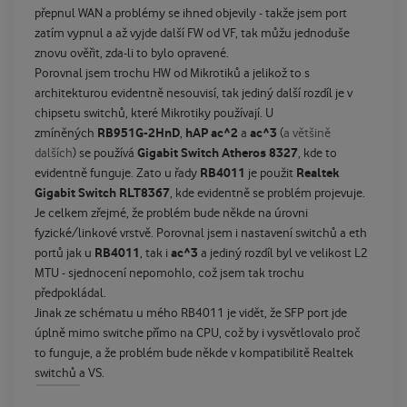
přepnul WAN a problémy se ihned objevily - takže jsem port
zatím vypnul a až vyjde další FW od VF, tak můžu jednoduše
znovu ověřit, zda-li to bylo opravené.
Porovnal jsem trochu HW od Mikrotiků a jelikož to s
architekturou evidentně nesouvisí, tak jediný další rozdíl je v
chipsetu switchů, které Mikrotiky používají. U
RB951G-2HnD
hAP ac^2
ac^3
zmíněných
,
a
(
a většině
Gigabit Switch Atheros 8327
dalších
) se používá
, kde to
RB4011
Realtek
evidentně funguje. Zato u řady
je použit
Gigabit Switch RLT8367
, kde evidentně se problém projevuje.
Je celkem zřejmé, že problém bude někde na úrovni
fyzické/linkové vrstvě. Porovnal jsem i nastavení switchů a eth
RB4011
ac^3
portů jak u
, tak i
a jediný rozdíl byl ve velikost L2
MTU - sjednocení nepomohlo, což jsem tak trochu
předpokládal.
Jinak ze schématu u mého RB4011 je vidět, že SFP port jde
úplně mimo switche přímo na CPU, což by i vysvětlovalo proč
to funguje, a že problém bude někde v kompatibilitě Realtek
switchů a VS.