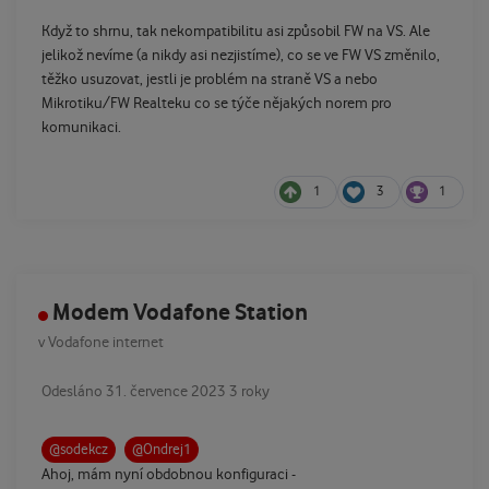
Když to shrnu, tak nekompatibilitu asi způsobil FW na VS. Ale
jelikož nevíme (a nikdy asi nezjistíme), co se ve FW VS změnilo,
těžko usuzovat, jestli je problém na straně VS a nebo
Mikrotiku/FW Realteku co se týče nějakých norem pro
komunikaci.
1
3
1
Modem Vodafone Station
v
Vodafone internet
Odesláno
31. července 2023
3 roky
@sodekcz
@Ondrej1
Ahoj, mám nyní obdobnou konfiguraci -